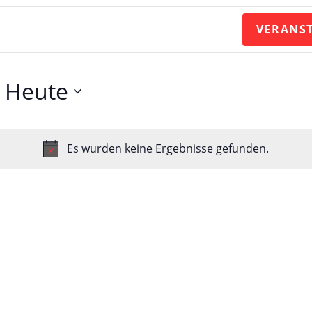
VERANS
 
Heute
Es wurden keine Ergebnisse gefunden.
H
i
n
w
e
i
s