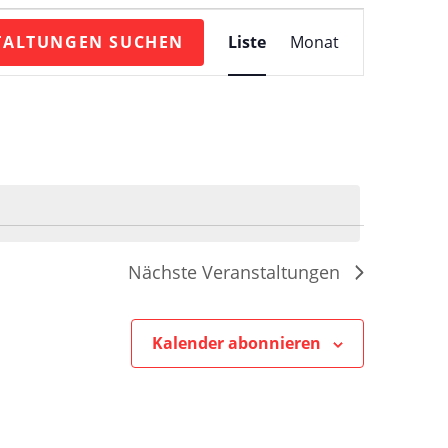
V
TALTUNGEN SUCHEN
Liste
Monat
e
r
a
n
s
t
a
l
t
u
Nächste
Veranstaltungen
n
g
Kalender abonnieren
A
n
s
i
c