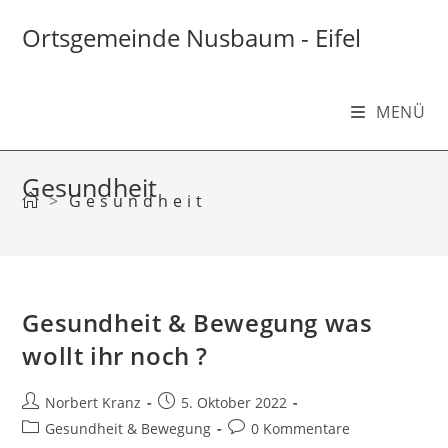
Zum
Inhalt
Ortsgemeinde Nusbaum - Eifel
springen
MENÜ
Gesundheit
>
Gesundheit
Gesundheit & Bewegung was
wollt ihr noch ?
Beitrags-
Beitrag
Norbert Kranz
5. Oktober 2022
Autor:
veröffentlicht:
Beitrags-
Beitrags-
Gesundheit & Bewegung
0 Kommentare