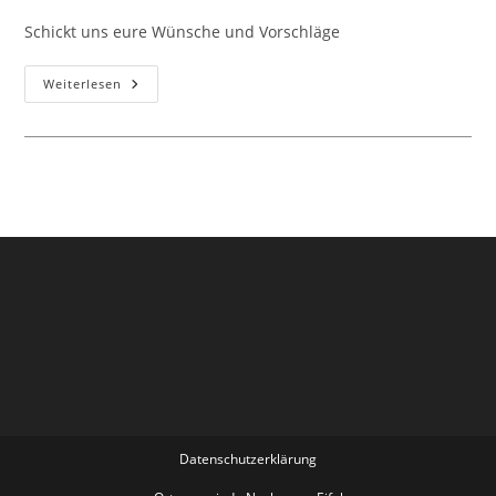
Kategorie:
Kommentare:
Schickt uns eure Wünsche und Vorschläge
Gesundheit
Weiterlesen
&
Bewegung
Was
Wollt
Ihr
Noch
?
Datenschutzerklärung