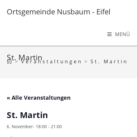
Zum
Inhalt
Ortsgemeinde Nusbaum - Eifel
springen
MENÜ
St. Martin
>
Veranstaltungen
>
St. Martin
« Alle Veranstaltungen
St. Martin
6. November- 18:00
-
21:00