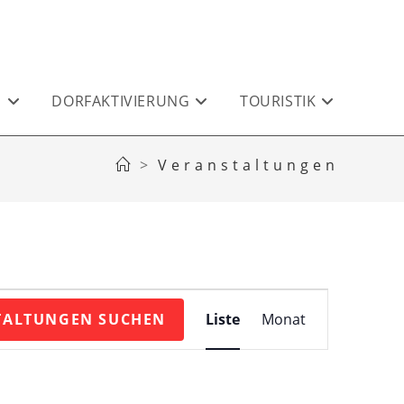
E
DORFAKTIVIERUNG
TOURISTIK
>
Veranstaltungen
V
TALTUNGEN SUCHEN
Liste
Monat
e
r
a
n