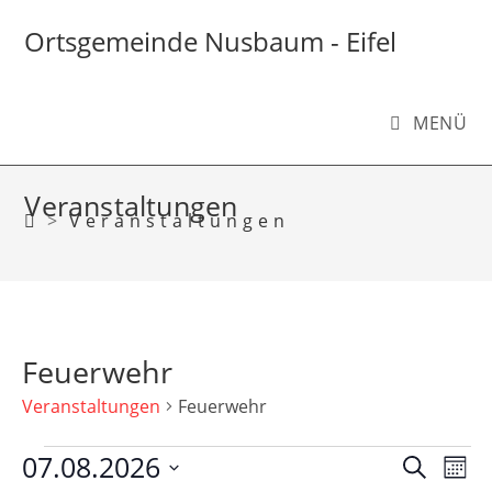
Zum
Inhalt
Ortsgemeinde Nusbaum - Eifel
springen
MENÜ
Veranstaltungen
>
Veranstaltungen
Feuerwehr
Veranstaltungen
Feuerwehr
Veranstaltungen
07.08.2026
V
V
S
M
e